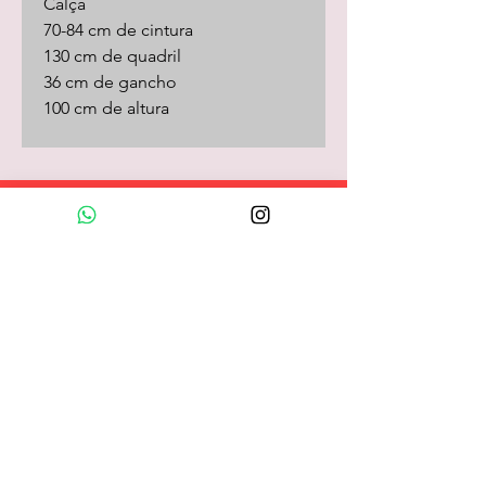
Calça
70-84 cm de cintura
130 cm de quadril
36 cm de gancho
100 cm de altura
Loja Online
camisas
camisetas/pólos
calças
shorts
saias
vestidos
camisolas
macacões
frio
coletes
longos
acessórios