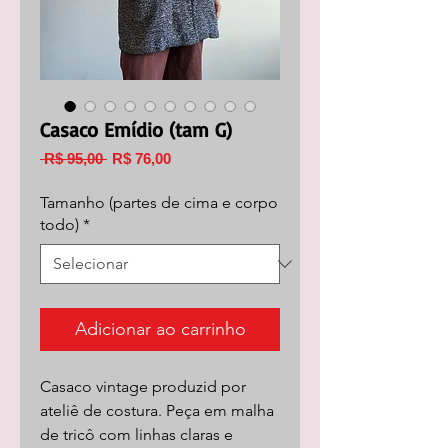
Casaco Emídio (tam G)
Preço
Preço
 R$ 95,00 
R$ 76,00
normal
promocional
Tamanho (partes de cima e corpo
todo)
*
Adicionar ao carrinho
Casaco vintage produzid por
ateliê de costura. Peça em malha
de tricô com linhas claras e