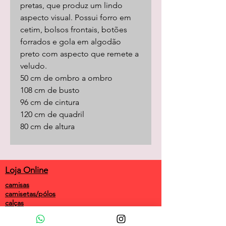
pretas, que produz um lindo
aspecto visual. Possui forro em
cetim, bolsos frontais, botões
forrados e gola em algodão
preto com aspecto que remete a
veludo.
50 cm de ombro a ombro
108 cm de busto
96 cm de cintura
120 cm de quadril
80 cm de altura
Loja Online
camisas
camisetas/pólos
calças
shorts
saias