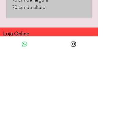
70 cm de altura
Loja Online
camisas
camisetas/pólos
calças
shorts
saias
vestidos
camisolas
macacões
frio
coletes
longos
acessórios
customizadas
Política da Loja