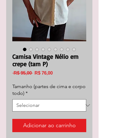
Camisa Vintage Nélio em
crepe (tam P)
Preço
Preço
 R$ 95,00 
R$ 76,00
normal
promocional
Tamanho (partes de cima e corpo
todo)
*
Adicionar ao carrinho