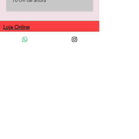
70 cm de altura
Loja Online
camisas
camisetas/pólos
calças
shorts
saias
vestidos
camisolas
macacões
frio
coletes
longos
acessórios
customizadas
Política da Loja
Sobre Nós