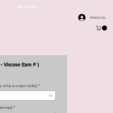
Vale-presente
MINHA CONTA
- Viscose (tam P )
Preço
promocional
e cima e corpo todo)
*
amisas)
*