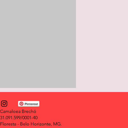
Pinterest
Camaloea Brechó
31.091.599/0001-40
Floresta - Belo Horizonte, MG.