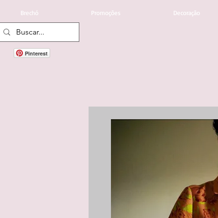
Brechó
Promoções
Decoração
Pinterest