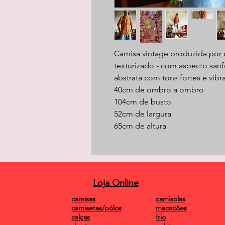
Camisa vintage produzida por 
texturizado - com aspecto san
abstrata com tons fortes e vibr
40cm de ombro a ombro
104cm de busto
52cm de largura
65cm de altura
Loja Online
camisas
camisolas
camisetas/pólos
macacões
calças
frio