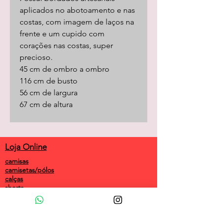
aplicados no abotoamento e nas
costas, com imagem de laços na
frente e um cupido com
corações nas costas, super
precioso.
45 cm de ombro a ombro
116 cm de busto
56 cm de largura
67 cm de altura
Loja Online
camisas
camisetas/pólos
calças
shorts
saias
vestidos