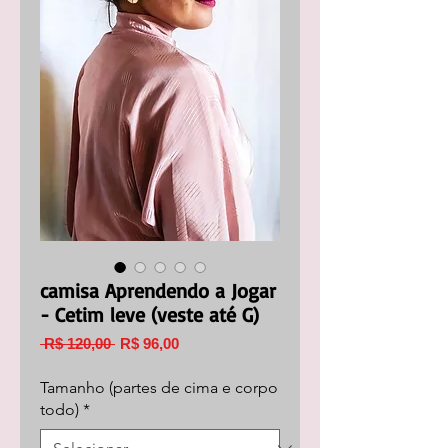
camisa Aprendendo a Jogar
- Cetim leve (veste até G)
Preço
Preço
 R$ 120,00 
R$ 96,00
normal
promocional
Tamanho (partes de cima e corpo
todo)
*