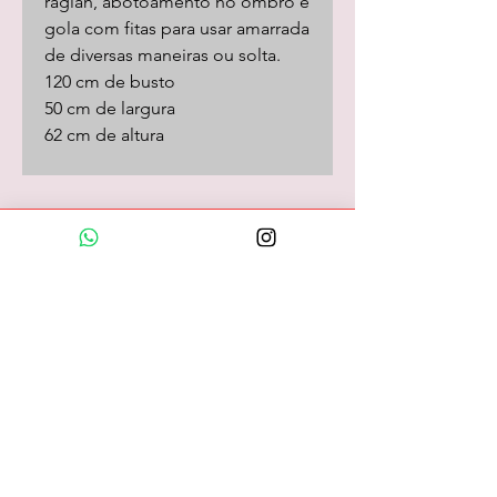
raglan, abotoamento no ombro e
gola com fitas para usar amarrada
de diversas maneiras ou solta.
120 cm de busto
50 cm de largura
62 cm de altura
Loja Online
camisas
camisetas/pólos
calças
shorts
saias
vestidos
camisolas
macacões
frio
coletes
longos