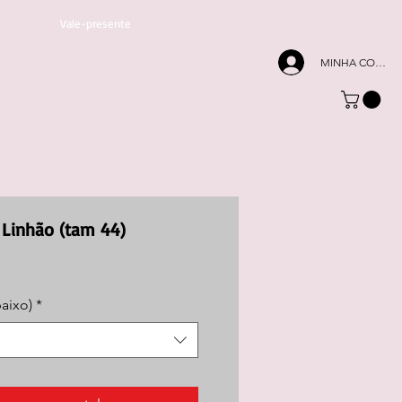
Vale-presente
MINHA CONTA
Linhão (tam 44)
baixo)
*