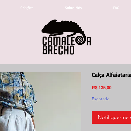
Criações
Sobre Nós
FAQ
Calça Alfaiatar
Preço
R$ 135,00
Esgotado
Notifique-me 